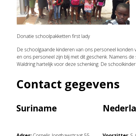
Donatie schoolpakketten first lady
De schoolgaande kinderen van ons personeel konden van
en ons personeel zijn blij met dit geschenk. Namens de 
Waldring hartelijk voor deze schenking. De schoolkinde
Contact gegevens
Suriname
Nederl
Adres:
Cornelis Jongbawstraat 55
Voorzitter
: S