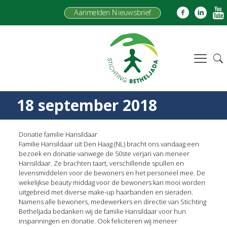
Aanmelden Nieuwsbrief
18 september 2018
Donatie familie Hansildaar
Familie Hansildaar uit Den Haag (NL) bracht ons vandaag een
bezoek en donatie vanwege de 50ste verjari van meneer
Hansildaar. Ze brachten taart, verschillende spullen en
levensmiddelen voor de bewoners en het personeel mee. De
wekelijkse beauty middag voor de bewoners kan mooi worden
uitgebreid met diverse make-up haarbanden en sieraden.
Namens alle bewoners, medewerkers en directie van Stichting
Betheljada bedanken wij de familie Hansildaar voor hun
inspanningen en donatie. Ook feliciteren wij meneer