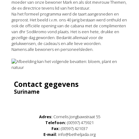
moeder van onze bewoner Mark en als slot mevrouw Themen,
de ex directrice tevens lid van het bestuur.
Na het formeel programma werd de taart aangesneden en
geproost. Het beeld i.v.m. ons 40 jarig bestaan werd onthuld en
ook de officiële opening van de cabana met de complimenten
van dhr Sodikromo vond plaats. Het is een hete, drukke en
gezellige dag geworden. Bedankt allemaal voor de
gelukwensen, de cadeau’s en alle lieve woorden.
Namens alle bewoners en personeelsleden.
Contact gegevens
Suriname
Adres:
Cornelis Jongbawstraat 55
Telefoon:
(00597) 475921
Fax:
(00597) 421037
E-mail:
info@betheljada.org