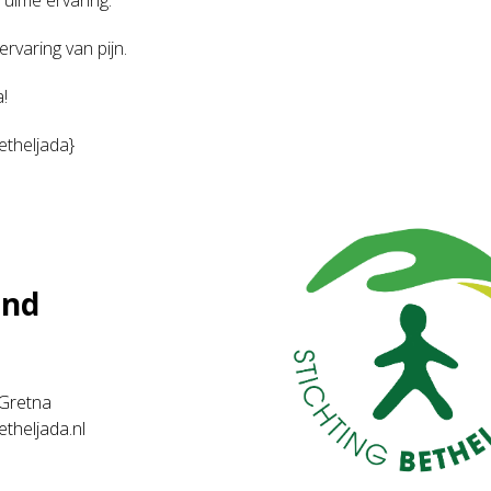
ruime ervaring.
rvaring van pijn.
!
etheljada}
and
. Gretna
etheljada.nl