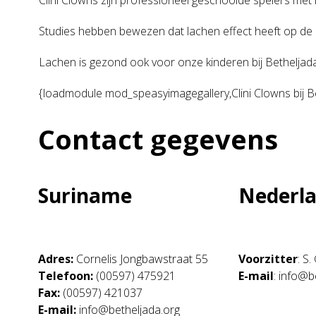
Clini Clowns zijn professioneel geschoolde spelers met 
Studies hebben bewezen dat lachen effect heeft op de e
Lachen is gezond ook voor onze kinderen bij Betheljada
{loadmodule mod_speasyimagegallery,Clini Clowns bij B
Contact gegevens
Suriname
Nederl
Adres:
Cornelis Jongbawstraat 55
Voorzitter
: S
Telefoon:
(00597) 475921
E-mail
: info@b
Fax:
(00597) 421037
E-mail:
info@betheljada.org