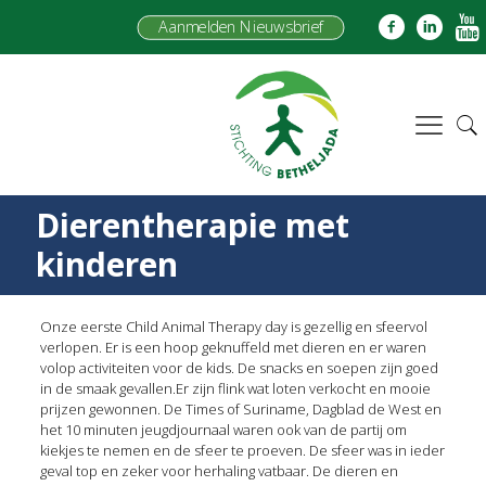
Aanmelden Nieuwsbrief
Dierentherapie met
kinderen
Onze eerste Child Animal Therapy day is gezellig en sfeervol
verlopen. Er is een hoop geknuffeld met dieren en er waren
volop activiteiten voor de kids. De snacks en soepen zijn goed
in de smaak gevallen.Er zijn flink wat loten verkocht en mooie
prijzen gewonnen. De Times of Suriname, Dagblad de West en
het 10 minuten jeugdjournaal waren ook van de partij om
kiekjes te nemen en de sfeer te proeven. De sfeer was in ieder
geval top en zeker voor herhaling vatbaar. De dieren en