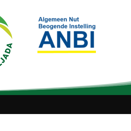
esign by
Cloud Engine NV