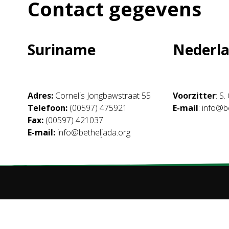
Contact gegevens
Suriname
Nederl
Adres:
Cornelis Jongbawstraat 55
Voorzitter
: S
Telefoon:
(00597) 475921
E-mail
: info@b
Fax:
(00597) 421037
E-mail:
info@betheljada.org
Copyright © 2025 Sticht