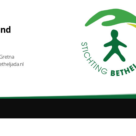
and
. Gretna
etheljada.nl
ing Betheljada | All rights reserved | Webdevelopment & Webd