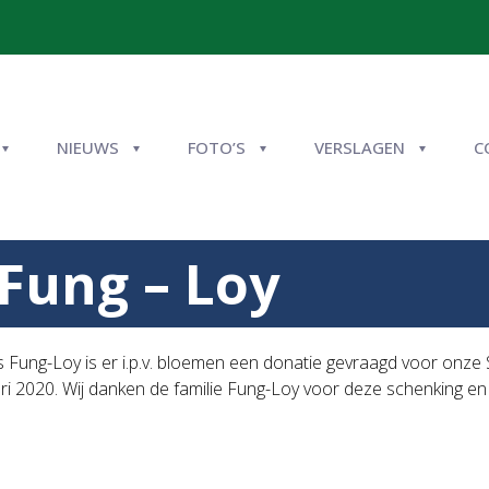
NIEUWS
FOTO’S
VERSLAGEN
C
 Fung – Loy
s Fung-Loy is er i.p.v. bloemen een donatie gevraagd voor onze 
ri 2020. Wij danken de familie Fung-Loy voor deze schenking en 