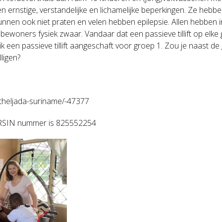
ernstige, verstandelijke en lichamelijke beperkingen. Ze hebbe
 kunnen ook niet praten en velen hebben epilepsie. Allen hebben i
 bewoners fysiek zwaar. Vandaar dat een passieve tillift op elk
 ik een passieve tillift aangeschaft voor groep 1. Zou je naast
ligen?
betheljada-suriname/-47377
et RSIN nummer is 825552254