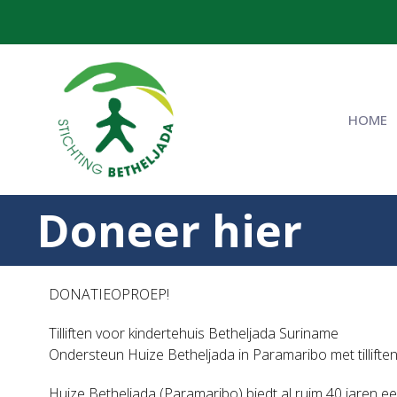
HOME
Doneer hier
DONATIEOPROEP!
Tilliften voor kindertehuis Betheljada Suriname
Ondersteun Huize Betheljada in Paramaribo met tillifte
Huize Betheljada (Paramaribo) biedt al ruim 40 jaren e