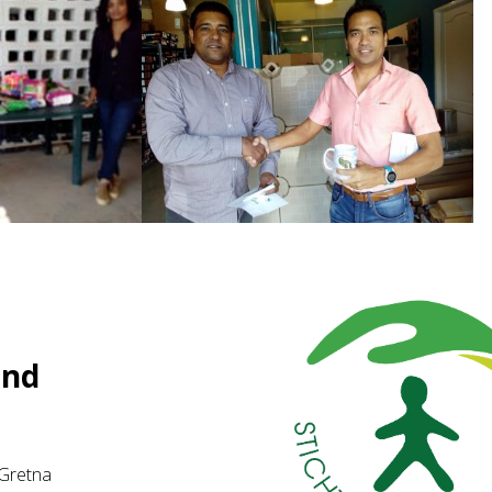
and
. Gretna