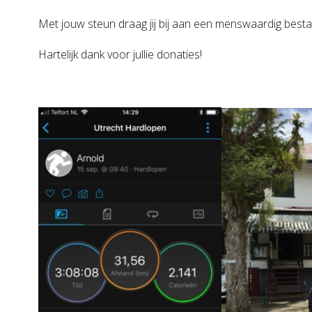
Met jouw steun draag jij bij aan een menswaardig bes
Hartelijk dank voor jullie donaties!