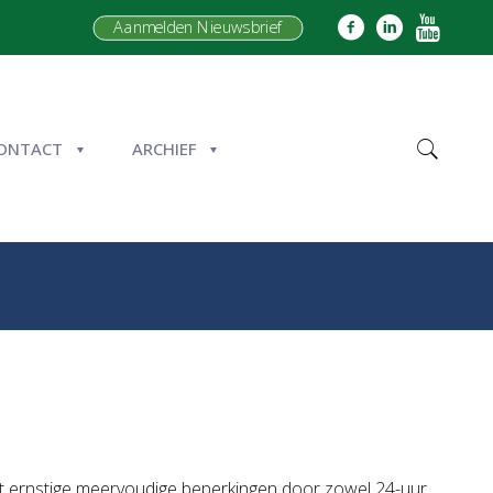
Aanmelden Nieuwsbrief
ONTACT
ARCHIEF
met ernstige meervoudige beperkingen door zowel 24-uur