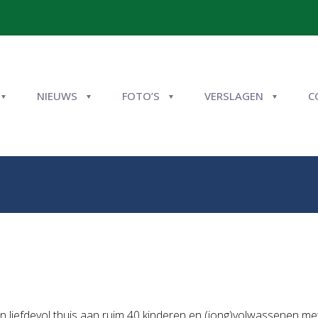
NIEUWS
FOTO’S
VERSLAGEN
C
n
en liefdevol thuis aan ruim 40 kinderen en (jong)volwassenen 