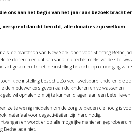
die ons aan het begin van het jaar aan bezoek bracht 
, verspreid dan dit bericht, alle donaties zijn welkom
.
er a.s. de marathon van New York lopen voor Stichting Betheljad
eld te doneren en dat kan vanaf nu rechtstreeks via de site: www
ontact gekomen. Ik heb de instelling bezocht op uitnodiging va
toen ik de instelling bezocht. Zo veel kwetsbare kinderen die 
rg die de medewerkers geven aan de kinderen en volwassenen.
ijk geld wil ophalen om bij te kunnen dragen aan een beter leve
en ze te weinig middelen om de zorg te bieden die nodig is vo
ook materiaal voor dagactiviteiten zijn hard nodig.
ntvangen en wordt er op alle mogelijke manieren geprobeerd m
 Betheljada niet.