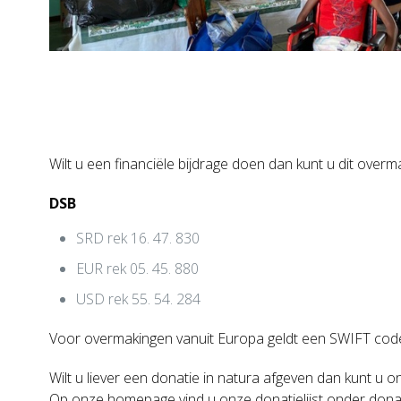
Wilt u een financiële bijdrage doen dan kunt u dit overm
DSB
SRD rek 16. 47. 830
EUR rek 05. 45. 880
USD rek 55. 54. 284
Voor overmakingen vanuit Europa geldt een SWIFT cod
Wilt u liever een donatie in natura afgeven dan kunt u
Op onze homepage vind u onze donatielijst onder donat