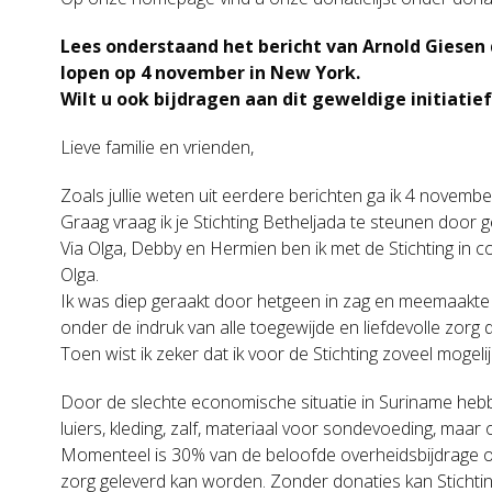
Lees onderstaand het bericht van Arnold Giesen 
lopen op 4 november in New York.
Wilt u ook bijdragen aan dit geweldige initiatief
Lieve familie en vrienden,
Zoals jullie weten uit eerdere berichten ga ik 4 novemb
Graag vraag ik je Stichting Betheljada te steunen door g
Via Olga, Debby en Hermien ben ik met de Stichting in c
Olga.
Ik was diep geraakt door hetgeen in zag en meemaakte 
onder de indruk van alle toegewijde en liefdevolle zo
Toen wist ik zeker dat ik voor de Stichting zoveel mogel
Door de slechte economische situatie in Suriname hebb
luiers, kleding, zalf, materiaal voor sondevoeding, maar 
Momenteel is 30% van de beloofde overheidsbijdrage o
zorg geleverd kan worden. Zonder donaties kan Stichting