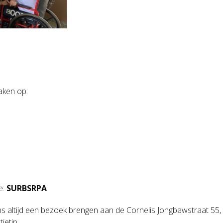
aken op:
e:
SURBSRPA
 ons altijd een bezoek brengen aan de Cornelis Jongbawstraat 5
ietip