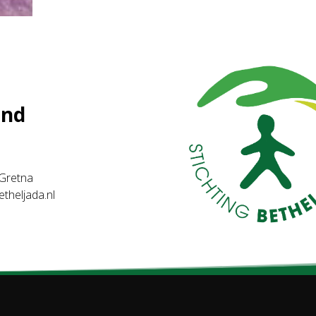
and
. Gretna
etheljada.nl