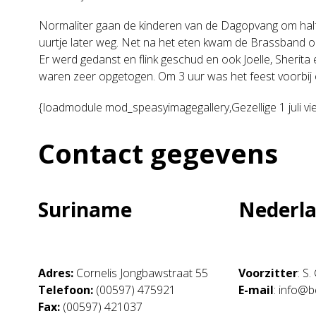
Normaliter gaan de kinderen van de Dagopvang om half 
uurtje later weg. Net na het eten kwam de Brassband on
Er werd gedanst en flink geschud en ook Joelle, Sherit
waren zeer opgetogen. Om 3 uur was het feest voorbij 
{loadmodule mod_speasyimagegallery,Gezellige 1 juli vie
Contact gegevens
Suriname
Nederl
Adres:
Cornelis Jongbawstraat 55
Voorzitter
: S
Telefoon:
(00597) 475921
E-mail
: info@b
Fax:
(00597) 421037