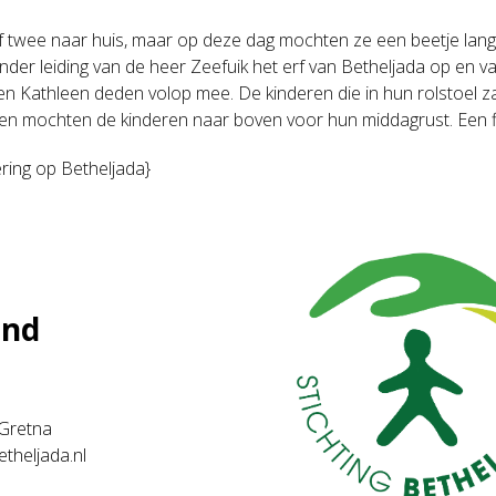
twee naar huis, maar op deze dag mochten ze een beetje langer
der leiding van de heer Zeefuik het erf van Betheljada op en v
a en Kathleen deden volop mee. De kinderen die in hun rolstoel 
en mochten de kinderen naar boven voor hun middagrust. Een fi
ring op Betheljada}
and
. Gretna
etheljada.nl