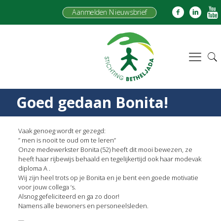
Aanmelden Nieuwsbrief
Goed gedaan Bonita!
Vaak genoeg wordt er gezegd:
” men is nooit te oud om te leren”
Onze medewerkster Bonita (52) heeft dit mooi bewezen, ze
heeft haar rijbewijs behaald en tegelijkertijd ook haar modevak
diploma A .
Wij zijn heel trots op je Bonita en je bent een goede motivatie
voor jouw collega ‘s.
Alsnog gefeliciteerd en ga zo door!
Namens alle bewoners en personeelsleden.